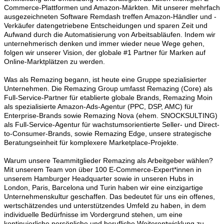
Commerce-Plattformen und Amazon-Märkten. Mit unserer mehrfach
ausgezeichneten Software Remdash treffen Amazon-Händler und -
Verkäufer datengetriebene Entscheidungen und sparen Zeit und
Aufwand durch die Automatisierung von Arbeitsabläufen. Indem wir
unternehmerisch denken und immer wieder neue Wege gehen,
folgen wir unserer Vision, der globale #1 Partner für Marken auf
Online-Marktplätzen zu werden.
Was als Remazing begann, ist heute eine Gruppe spezialisierter
Unternehmen. Die Remazing Group umfasst Remazing (Core) als
Full-Service-Partner für etablierte globale Brands, Remazing Moin
als spezialisierte Amazon-Ads-Agentur (PPC, DSP, AMC) für
Enterprise-Brands sowie Remazing Nova (ehem. SNOCKSULTING)
als Full-Service-Agentur für wachstumsorientierte Seller- und Direct-
to-Consumer-Brands, sowie Remazing Edge, unsere strategische
Beratungseinheit für komplexere Marketplace-Projekte.
Warum unsere Teammitglieder Remazing als Arbeitgeber wählen?
Mit unserem Team von über 100 E-Commerce-Expert*innen in
unserem Hamburger Headquarter sowie in unseren Hubs in
London, Paris, Barcelona und Turin haben wir eine einzigartige
Unternehmenskultur geschaffen. Das bedeutet für uns ein offenes,
wertschätzendes und unterstützendes Umfeld zu haben, in dem
individuelle Bedürfnisse im Vordergrund stehen, um eine
kontinuierliche persönliche und berufliche Weiterentwicklung zu